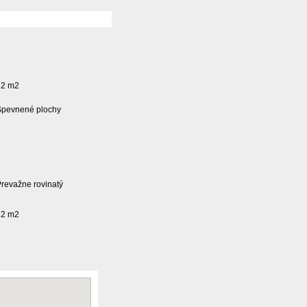
12 m2
Spevnené plochy
revažne rovinatý
12 m2