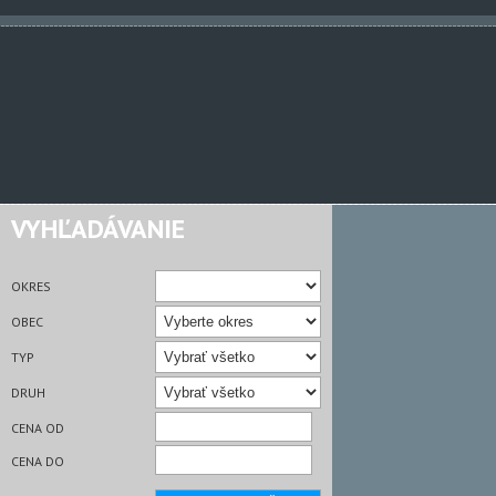
VYHĽADÁVANIE
OKRES
OBEC
TYP
DRUH
CENA OD
CENA DO