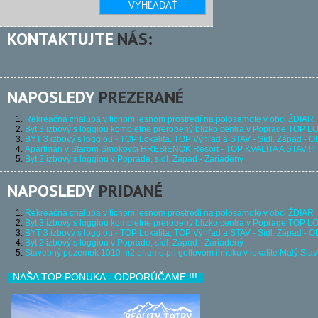
KONTAKTUJTE
NÁS:
NAPOSLEDY
PREZERANÉ
Rekreačná chalupa v tichom lesnom prostredí na polosamote v obci ŽDIAR
Byt 3 izbový s loggiou kompletne prerobený blízko centra v Poprade TOP
BYT 3 izbový s loggiou - TOP Lokalita, TOP Výhľad a STAV - Sídl. Západ 
Apartmán v Starom Smokovci HREBIENOK Resort - TOP KVALITA A STAV !!!
Byt 2 izbový s loggiou v Poprade, sídl. Západ - Zariadený
NAPOSLEDY
PRIDANÉ
Rekreačná chalupa v tichom lesnom prostredí na polosamote v obci ŽDIAR
Byt 3 izbový s loggiou kompletne prerobený blízko centra v Poprade TOP
BYT 3 izbový s loggiou - TOP Lokalita, TOP Výhľad a STAV - Sídl. Západ 
Byt 2 izbový s loggiou v Poprade, sídl. Západ - Zariadený
Stavebný pozemok 1010 m2 priamo pri golfovom ihrisku v lokalite Malý S
NAŠA TOP PONUKA - ODPORÚČAME !!!