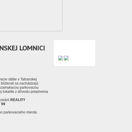
NSKEJ LOMNICI
ie státie v Tatranskej
blízkosti sa nachádzajú
é uzamykacou parkovacou
 lokalite z dôvodu preplnenia
elárii
REALITY
 99
ho parkovacieho miesta.