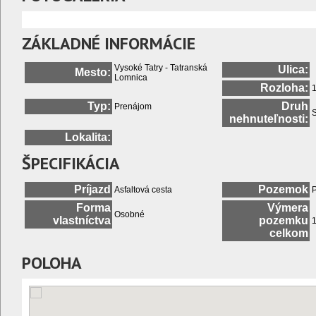
ZÁKLADNÉ INFORMÁCIE
Vysoké Tatry - Tatranská
Ulica:
Mesto:
Lomnica
Rozloha:
Typ:
Druh
Prenájom
nehnuteľnosti:
Lokalita:
ŠPECIFIKÁCIA
Príjazd
Pozemok
Asfaltová cesta
P
Forma
Výmera
Osobné
vlastníctva
pozemku
celkom
POLOHA