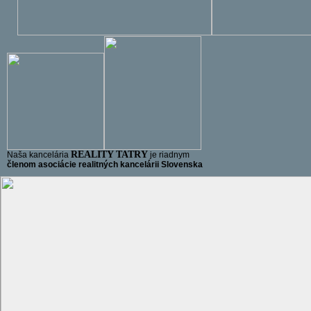
REALITY TATRY
Naša kancelária
je riadnym
členom asociácie realitných kancelárii Slovenska