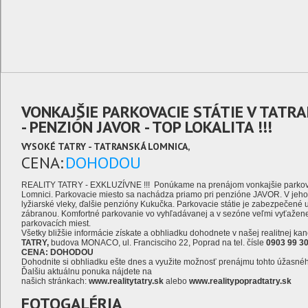
VONKAJŠIE PARKOVACIE STÁTIE V TATRA
- PENZIÓN JAVOR - TOP LOKALITA !!!
VYSOKÉ TATRY - TATRANSKÁ LOMNICA,
CENA:
DOHODOU
REALITY TATRY - EXKLUZÍVNE !!! Ponúkame na prenájom vonkajšie parkovac
Lomnici. Parkovacie miesto sa nachádza priamo pri penzióne JAVOR. V jeho 
lyžiarské vleky, ďalšie penzióny Kukučka. Parkovacie státie je zabezpečen
zábranou. Komfortné parkovanie vo vyhľadávanej a v sezóne veľmi vyťaženej
parkovacích miest.
Všetky bližšie informácie získate a obhliadku dohodnete v našej realitnej kanc
TATRY,
budova MONACO, ul. Francisciho 22, Poprad na tel. čísle
0903 99 30
CENA: DOHODOU
Dohodnite si obhliadku ešte dnes a využite možnosť prenájmu tohto úžasné
Ďalšiu aktuálnu ponuka nájdete na
našich stránkach:
www.realitytatry.sk
alebo
www.realitypopradtatry.sk
FOTOGALÉRIA