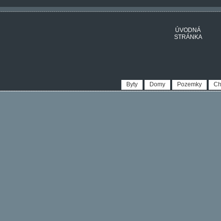
ÚVODNÁ
STRÁNKA
Byty
Domy
Pozemky
Ch