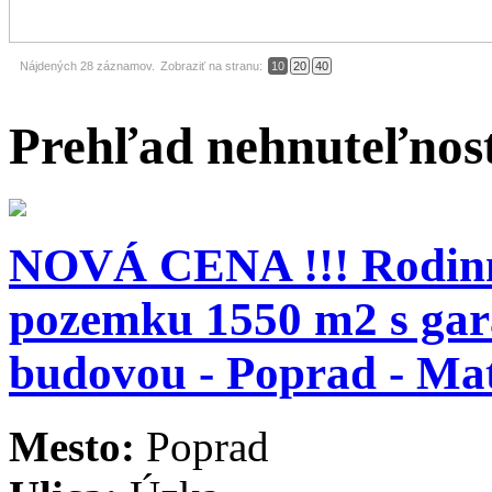
Nájdených 28 záznamov.
Zobraziť na stranu:
10
20
40
Prehľad
nehnuteľnost
NOVÁ CENA !!! Rodinn
pozemku 1550 m2 s gar
budovou - Poprad - Ma
Mesto:
Poprad