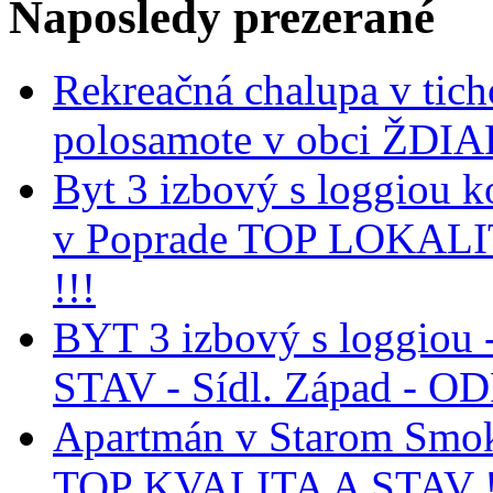
Naposledy
prezerané
Rekreačná chalupa v tich
polosamote v obci ŽDIA
Byt 3 izbový s loggiou k
v Poprade TOP LOKAL
!!!
BYT 3 izbový s loggiou 
STAV - Sídl. Západ - 
Apartmán v Starom Smo
TOP KVALITA A STAV !