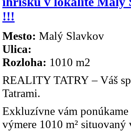
ihrisku v lokalite M
!!!
Mesto:
Malý Slavkov
Ulica:
Rozloha:
1010 m2
REALITY TATRY – Váš spoľa
Tatrami.
Exkluzívne vám ponúkame 
výmere 1010 m² situovaný v 