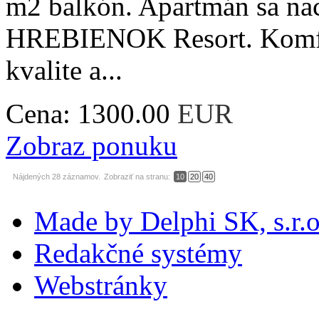
m2 balkón. Apartmán sa na
HREBIENOK Resort. Komfor
kvalite a...
Cena:
1300.00
EUR
Zobraz ponuku
Nájdených 28 záznamov.
Zobraziť na stranu:
10
20
40
Made by Delphi SK, s.r.o
Redakčné systémy
Webstránky