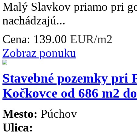
Malý Slavkov priamo pri g
nachádzajú...
Cena:
139.00
EUR/m2
Zobraz ponuku
Stavebné pozemky pri P
Kočkovce od 686 m2 d
Mesto:
Púchov
Ulica: