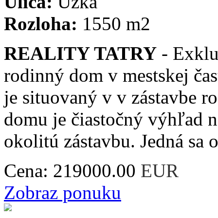
Ulica:
Úzka
Rozloha:
1550 m2
REALITY TATRY
- Exklu
rodinný dom v mestskej ča
je situovaný v v zástavbe r
domu je čiastočný výhľad n
okolitú zástavbu. Jedná sa o
Cena:
219000.00
EUR
Zobraz ponuku