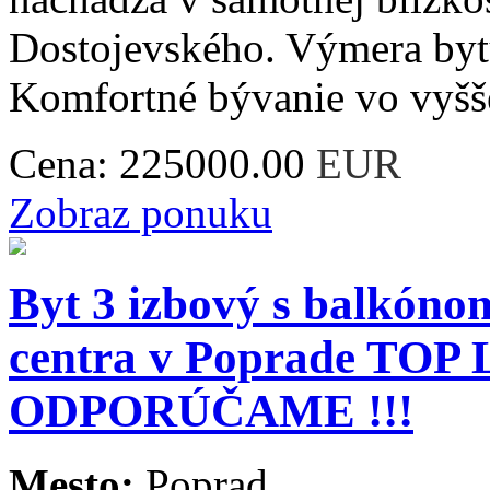
Dostojevského. Výmera byt
Komfortné bývanie vo vyššej
Cena:
225000.00
EUR
Zobraz ponuku
Byt 3 izbový s balkóno
centra v Poprade TOP
ODPORÚČAME !!!
Mesto:
Poprad