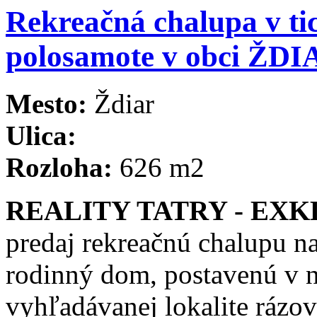
Rekreačná chalupa v ti
polosamote v obci ŽDI
Mesto:
Ždiar
Ulica:
Rozloha:
626 m2
REALITY TATRY - EXK
predaj rekreačnú chalupu na
rodinný dom, postavenú v n
vyhľadávanej lokalite rázov