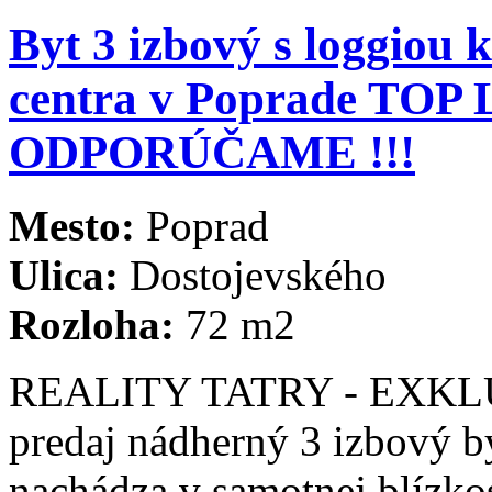
Byt 3 izbový s loggiou 
centra v Poprade TOP
ODPORÚČAME !!!
Mesto:
Poprad
Ulica:
Dostojevského
Rozloha:
72 m2
REALITY TATRY - EXKLU
predaj nádherný 3 izbový by
nachádza v samotnej blízkos