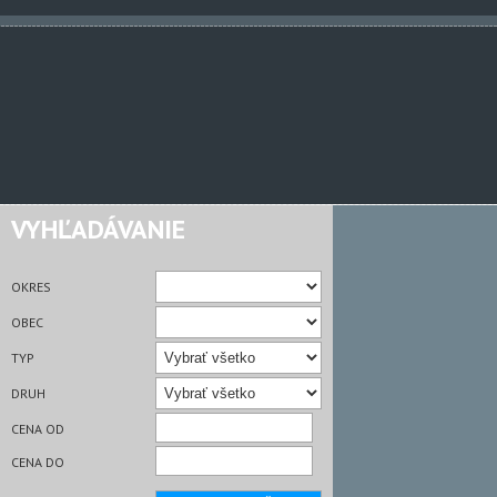
VYHĽADÁVANIE
OKRES
OBEC
TYP
DRUH
CENA OD
CENA DO