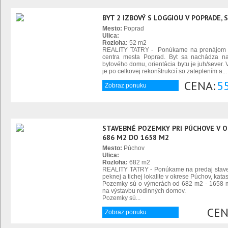
BYT 2 IZBOVÝ S LOGGIOU V POPRADE, S
Mesto:
Poprad
Ulica:
Rozloha:
52 m2
REALITY TATRY - Ponúkame na prenájom 2 i
centra mesta Poprad. Byt sa nachádza n
bytového domu, orientácia bytu je juh/sever.
je po celkovej rekonštrukcií so zateplením a...
CENA:
5
Zobraz ponuku
STAVEBNÉ POZEMKY PRI PÚCHOVE V O
686 M2 DO 1658 M2
Mesto:
Púchov
Ulica:
Rozloha:
682 m2
REALITY TATRY - Ponúkame na predaj stave
peknej a tichej lokalite v okrese Púchov, kat
Pozemky sú o výmerách od 682 m2 - 1658 
na výstavbu rodinných domov.
Pozemky sú...
CEN
Zobraz ponuku