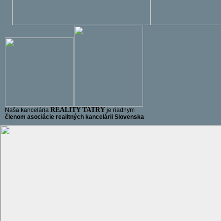
REALITY TATRY
Naša kancelária
je riadnym
členom asociácie realitných kancelárii Slovenska