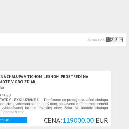
1
2
3
>
Strana 1 z 3
NÁ CHALUPA V TICHOM LESNOM PROSTREDÍ NA
OTE V OBCI ŽDIAR
iar
626 m2
TATRY - EXKLUZÍVNE !!!
Ponúkame na predaj rekreačnú chalupu
vlastníctva evidovanú ako rodinný dom, postavenú v nádhernej scenérií
 vyhľadávanej lokalite rázovitej obce Ždiar. Ak hľadáte chalupu
ú priamo v lese...
CENA:
119000.00
EUR
ponuku