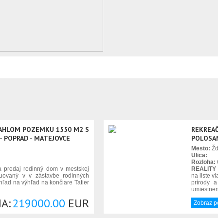
ĽAHLOM POZEMKU 1550 M2 S
REKREAČ
 POPRAD - MATEJOVCE
POLOSAM
Mesto:
Žd
Ulica:
Rozloha:
 predaj rodinný dom v mestskej
REALITY 
tuovaný v v zástavbe rodinných
na liste 
ýhľad na výhľad na končiare Tatier
prírody a
umiestnen
A:
219000.00
EUR
Zobraz 