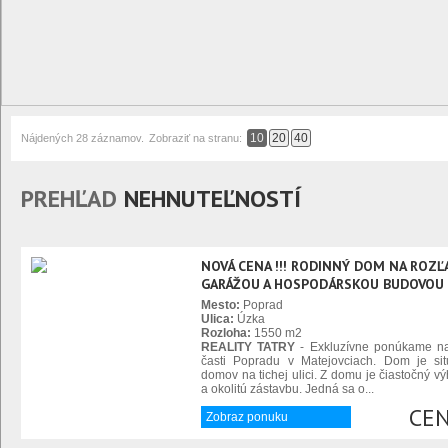
10
20
40
Nájdených 28 záznamov.
Zobraziť na stranu:
PREHĽAD
NEHNUTEĽNOSTÍ
NOVÁ CENA !!! RODINNÝ DOM NA ROZ
GARÁŽOU A HOSPODÁRSKOU BUDOVOU -
Mesto:
Poprad
Ulica:
Úzka
Rozloha:
1550 m2
REALITY TATRY
- Exkluzívne ponúkame na
časti Popradu v Matejovciach. Dom je si
domov na tichej ulici. Z domu je čiastočný v
a okolitú zástavbu. Jedná sa o...
CEN
Zobraz ponuku