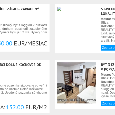
ÍDL. ZÁPAD - ZARIADENÝ
STAVEBN
LOKALIT
Mesto:
Ma
Ulica:
zbový byt s loggiou v blízkosti
Rozloha:
a druhom poschodí zatepleného
REALITY T
 Výmera bytu je 52 m2. Bytový dom
Exkluzív
situovaný
areáli. N
50.00
EUR/MESIAC
Zobraz 
BCI DOLNÉ KOČKOVCE OD
BYT 3 I
V POPRA
Mesto:
P
Ulica:
Dos
Rozloha:
bné pozemky situované vo veľmi
REALITY T
astrálne územie Dolné Kočkovce.
s loggiou
m2. Uvedené pozemky sú vhodné
na ul. Do
vyššej kva
Zobraz 
A:
132.00
EUR/M2