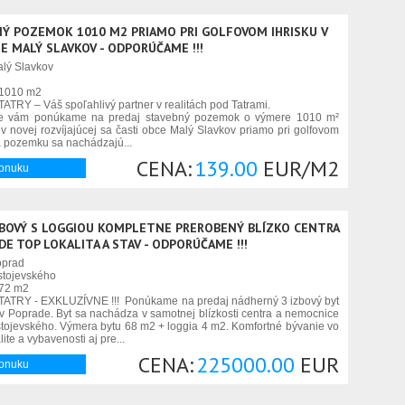
Ý POZEMOK 1010 M2 PRIAMO PRI GOLFOVOM IHRISKU V
E MALÝ SLAVKOV - ODPORÚČAME !!!
lý Slavkov
1010 m2
ATRY – Váš spoľahlivý partner v realitách pod Tatrami.
ne vám ponúkame na predaj stavebný pozemok o výmere 1010 m²
 v novej rozvíjajúcej sa časti obce Malý Slavkov priamo pri golfovom
a pozemku sa nachádzajú...
CENA:
139.00
EUR/M2
ponuku
ZBOVÝ S LOGGIOU KOMPLETNE PREROBENÝ BLÍZKO CENTRA
DE TOP LOKALITA A STAV - ODPORÚČAME !!!
oprad
tojevského
72 m2
ATRY - EXKLUZÍVNE !!! Ponúkame na predaj nádherný 3 izbový byt
 v Poprade. Byt sa nachádza v samotnej blízkosti centra a nemocnice
stojevského. Výmera bytu 68 m2 + loggia 4 m2. Komfortné bývanie vo
lite a vybavenosti aj pre...
CENA:
225000.00
EUR
ponuku