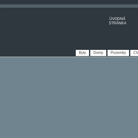
ÚVODNÁ
STRÁNKA
Byty
Domy
Pozemky
Ch