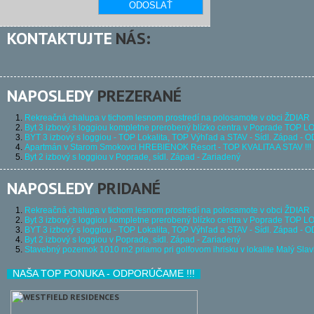
KONTAKTUJTE
NÁS:
NAPOSLEDY
PREZERANÉ
Rekreačná chalupa v tichom lesnom prostredí na polosamote v obci ŽDIAR
Byt 3 izbový s loggiou kompletne prerobený blízko centra v Poprade TOP
BYT 3 izbový s loggiou - TOP Lokalita, TOP Výhľad a STAV - Sídl. Západ 
Apartmán v Starom Smokovci HREBIENOK Resort - TOP KVALITA A STAV !!!
Byt 2 izbový s loggiou v Poprade, sídl. Západ - Zariadený
NAPOSLEDY
PRIDANÉ
Rekreačná chalupa v tichom lesnom prostredí na polosamote v obci ŽDIAR
Byt 3 izbový s loggiou kompletne prerobený blízko centra v Poprade TOP
BYT 3 izbový s loggiou - TOP Lokalita, TOP Výhľad a STAV - Sídl. Západ 
Byt 2 izbový s loggiou v Poprade, sídl. Západ - Zariadený
Stavebný pozemok 1010 m2 priamo pri golfovom ihrisku v lokalite Malý S
NAŠA TOP PONUKA - ODPORÚČAME !!!