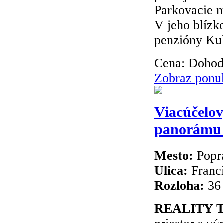
Parkovacie m
V jeho blízko
penzióny Kuk
Cena:
Dohod
Zobraz ponu
Viacúčelov
panorámu T
Mesto:
Popr
Ulica:
Franc
Rozloha:
36
REALITY 