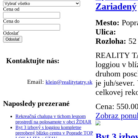
Zariadený
Cena od
Mesto:
Popr
Cena do
Ulica:
Odoslať
Rozloha:
52
REALITY TAT
Kontaktujte
nás:
loggiou v bl
druhom posch
Mobil: +421 903 993 099
Email:
je juh/sever
klein@realitytatry.sk
celkovej reko
Naposledy
prezerané
Cena:
550.0
Zobraz ponu
Rekreačná chalupa v tichom lesnom
prostredí na polosamote v obci ŽDIAR
Byt 3 izbový s loggiou kompletne
prerobený blízko centra v Poprade TOP
Byt 3 izbo