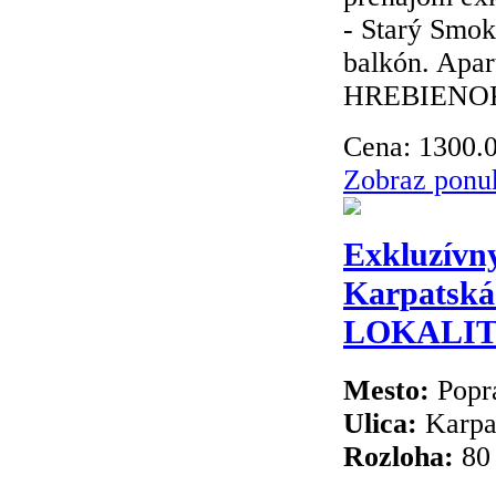
- Starý Smo
balkón. Apa
HREBIENOK R
Cena:
1300.
Zobraz ponu
Exkluzívny
Karpatská
LOKALITA
Mesto:
Popr
Ulica:
Karpa
Rozloha:
80