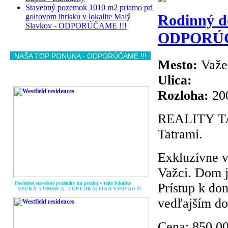
Stavebný pozemok 1010 m2 priamo pri
Rodinný do
golfovom ihrisku v lokalite Malý
Slavkov - ODPORÚČAME !!!
ODPORÚČ
NAŠA TOP PONUKA - ODPORÚČAME !!!
Mesto:
Važe
Ulica:
Rozloha:
20
REALITY TAT
Tatrami.
Exkluzívne 
Važci. Dom 
Posledné stavebné pozemky na predaj v tejto lokalite
Prístup k dom
VEĽKÁ LOMNICA - TOP LOKALITA A
VÝHĽAD !!!
vedľajším d
Cena:
850.0