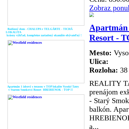
Zobraz ponu
Apartmán
Rodinný dom - CHALUPA v TELGÁRTE - TICHÁ
LOKALITA
Resort - 
krásny výhľad, kompletne zariadený okamžite obývateľný !
Mesto:
Vyso
Ulica:
Rozloha:
38
REALITY TA
Apartmán 1 izbový s terasou v TOP lokalite Vysoké Tatry
prenájom exk
v Starom Smokovci Rezort HREBIENOK - TOP !!!
- Starý Smo
balkón. Apa
HREBIENOK R
a...