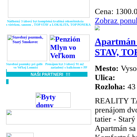
Cena:
1300.
Zobraz ponu
Nádherný 3 izbový byt kompletná kvalitná rekonštrukcia
s vírivkou, saunou , TOP STAV a LOKALITA, TOP P
ONUKA
Apartmán 
STAV, TO
Stavebné pozemky pri golfe Prenájom byt 3 izbový 91 m2
Mesto:
Vyso
vo Veľkej Lomnici zariadený s balkónom v PP
NAŠI PARTNERI !!!
Ulica:
Rozloha:
43
REALITY T
prenájom dvo
tatier - Sta
Apartmán sa