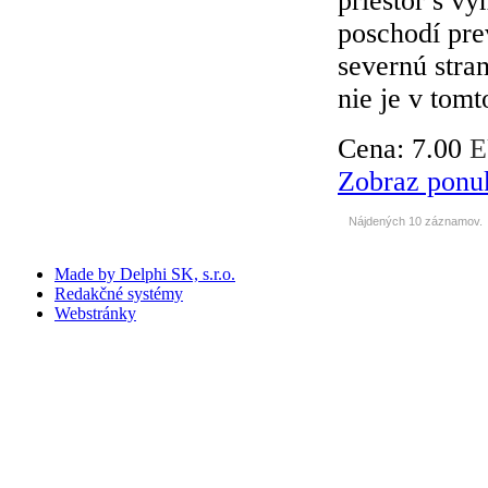
priestor s vý
poschodí pre
severnú stra
nie je v tomto
Cena:
7.00
E
Zobraz ponu
Nájdených 10 záznamov.
Made by Delphi SK, s.r.o.
Redakčné systémy
Webstránky