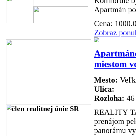
Komfortné bý
Apartmán poz
Cena:
1000.
Zobraz ponu
Apartmáno
miestom v
Mesto:
Veľk
Ulica:
Rozloha:
46
REALITY TA
prenájom pe
panorámu vyso