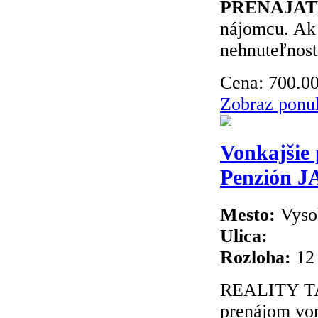
PRENAJATÉ
nájomcu. Ak 
nehnuteľnosti
Cena:
700.0
Zobraz ponu
Vonkajšie 
Penzión 
Mesto:
Vyso
Ulica:
Rozloha:
12
REALITY TA
prenájom von