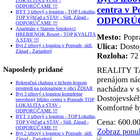
LOKALITA a STAV -
ODPORÚČAME !!!
centra v 
BYT 3 izbový s loggiou - TOP Lokalita,
TOP Výhľad a STAV - Sídl. Západ -
ODPORÚČ
ODPORÚČAME !!!
Apartmán v Starom Smokovci
HREBIENOK Resort - TOP KVALITA
Mesto:
Popr
A STAV !!!
Ulica:
Dosto
Byt 2 izbový s loggiou v Poprade, sídl.
Západ - Zariadený
Rozloha:
72
Naposledy
pridané
REALITY TA
prenájom nád
Rekreačná chalupa v tichom lesnom
nachádza v s
prostredí na polosamote v obci ŽDIAR
Byt 3 izbový s loggiou kompletne
Dostojevské
prerobený blízko centra v Poprade TOP
LOKALITA a STAV -
Komfortné bý
ODPORÚČAME !!!
BYT 3 izbový s loggiou - TOP Lokalita,
Cena:
600.0
TOP Výhľad a STAV - Sídl. Západ -
ODPORÚČAME !!!
Zobraz ponu
Byt 2 izbový s loggiou v Poprade, sídl.
Západ - Zariadený