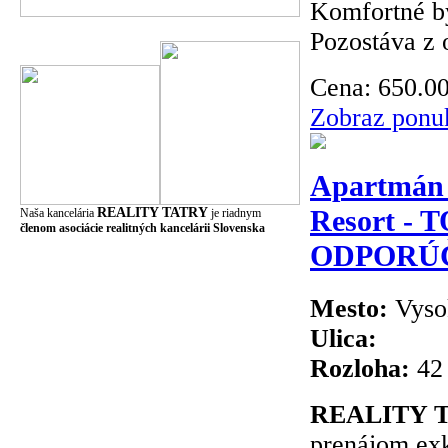
Komfortné bý
Pozostáva z 
Cena:
650.0
Zobraz ponu
Apartmán
Resort - 
REALITY TATRY
Naša kancelária
je riadnym
členom asociácie realitných kancelárii Slovenska
ODPORÚČ
Mesto:
Vyso
Ulica:
Rozloha:
42
REALITY T
prenájom exk