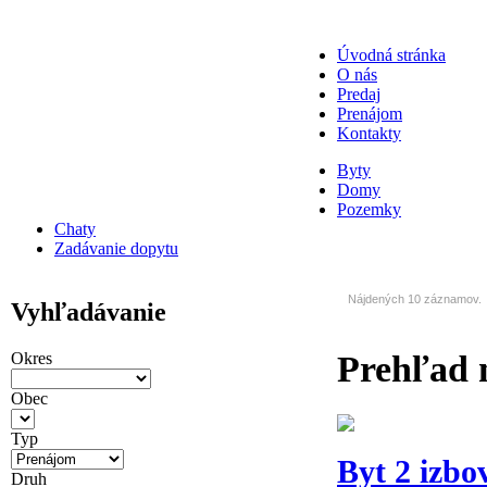
Úvodná stránka
O nás
Predaj
Prenájom
Kontakty
Byty
Domy
Pozemky
Chaty
Zadávanie dopytu
Nájdených 10 záznamov.
Vyhľadávanie
Prehľad
Okres
Obec
Typ
Byt 2 izbo
Druh