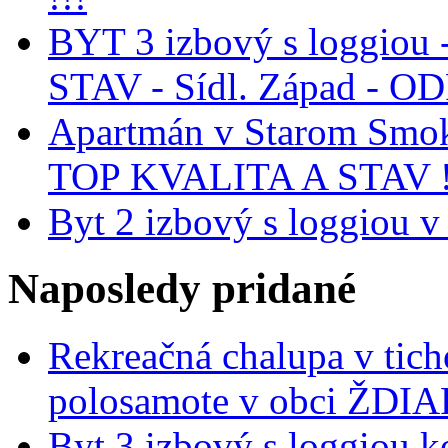
BYT 3 izbový s loggiou 
STAV - Sídl. Západ - 
Apartmán v Starom Smo
TOP KVALITA A STAV !
Byt 2 izbový s loggiou v
Naposledy
pridané
Rekreačná chalupa v tich
polosamote v obci ŽDIA
Byt 3 izbový s loggiou k