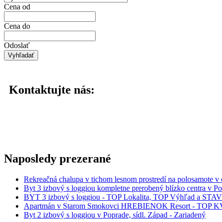
Cena od
Cena do
Odoslať
Kontaktujte
nás:
Naposledy
prezerané
Rekreačná chalupa v tichom lesnom prostredí na polosamote 
Byt 3 izbový s loggiou kompletne prerobený blízko cent
BYT 3 izbový s loggiou - TOP Lokalita, TOP Výhľad a ST
Apartmán v Starom Smokovci HREBIENOK Resort - TOP K
Byt 2 izbový s loggiou v Poprade, sídl. Západ - Zariadený