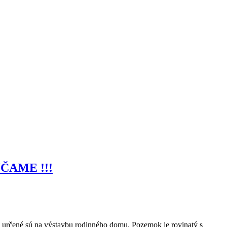
ÚČAME !!!
čené sú na výstavbu rodinného domu. Pozemok je rovinatý s