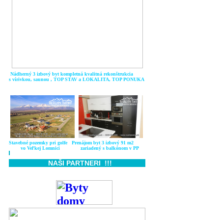
Nádherný 3 izbový byt kompletná kvalitná rekonštrukcia
s vírivkou, saunou , TOP STAV a LOKALITA, TOP P
ONUKA
Stavebné pozemky pri golfe Prenájom byt 3 izbový 91 m2
vo Veľkej Lomnici zariadený s balkónom v PP
NAŠI PARTNERI !!!