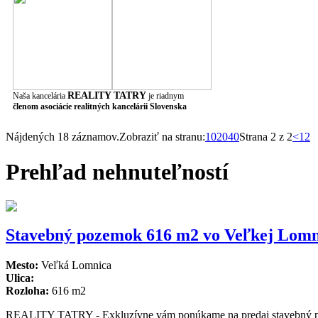
REALITY TATRY
Naša kancelária
je riadnym
členom asociácie realitných kancelárii Slovenska
Nájdených 18 záznamov.
Zobraziť na stranu:
10
20
40
Strana 2 z 2
<
1
2
Prehľad
nehnuteľností
Stavebný pozemok 616 m2 vo Veľkej Lo
Mesto:
Veľká Lomnica
Ulica:
Rozloha:
616 m2
REALITY TATRY - Exkluzívne vám ponúkame na predaj stavebný poz