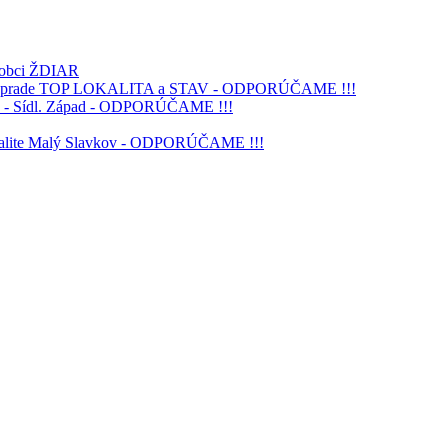
v obci ŽDIAR
ra v Poprade TOP LOKALITA a STAV - ODPORÚČAME !!!
AV - Sídl. Západ - ODPORÚČAME !!!
okalite Malý Slavkov - ODPORÚČAME !!!