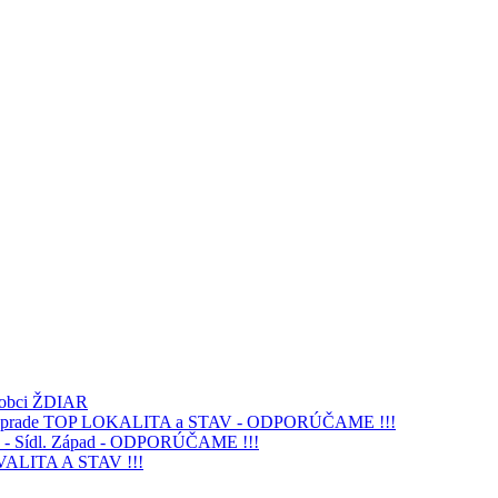
v obci ŽDIAR
ra v Poprade TOP LOKALITA a STAV - ODPORÚČAME !!!
AV - Sídl. Západ - ODPORÚČAME !!!
VALITA A STAV !!!