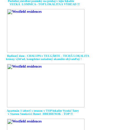
Posledné stavebné pozemky na predaj v tejto lokalite
VEĽKÁ LOMNICA - TOP LOKALITA A
VÝHĽAD !!!
Rodinný dom - CHALUPA v TELGÁRTE - TICHÁ LOKALITA
krásny výhľad, kompletne zariadený okamžite obývateľný !
Apartmán 1 izbový s terasou v TOP lokalite Vysoké Tatry
v Starom Smokovci Rezort HREBIENOK - TOP !!!