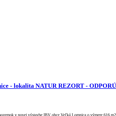
mnice - lokalita NATUR REZORT - ODPOR
emok v novej výstavbe IBV obce Veľká Lomnica o výmere 616 m2 ur