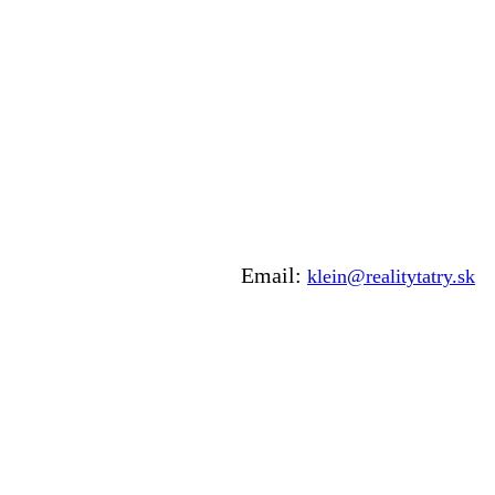
Mobil: +421 903 993 099
Email:
klein@realitytatry.sk