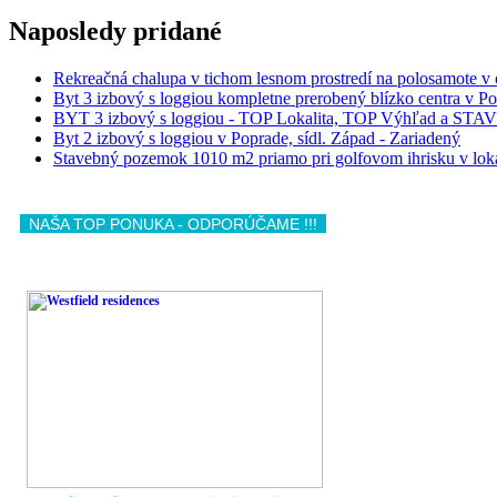
Naposledy
pridané
Rekreačná chalupa v tichom lesnom prostredí na polosamote 
Byt 3 izbový s loggiou kompletne prerobený blízko cent
BYT 3 izbový s loggiou - TOP Lokalita, TOP Výhľad a ST
Byt 2 izbový s loggiou v Poprade, sídl. Západ - Zariadený
Stavebný pozemok 1010 m2 priamo pri golfovom ihrisku v l
NAŠA TOP PONUKA - ODPORÚČAME !!!