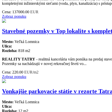
kompletnými inžinierskými sieťami (voda, plyn, kanalizácia) s príst
Cena:
137000.00
EUR
Zobraz ponuku
Stavebné pozemky v Top lokalite s komplet
Mesto:
Veľká Lomnica
Ulica:
Rozloha:
818 m2
REALITY TATRY
- realitná kancelária vám ponúka na predaj stave
Pozemky sa nachádzajú v novej rekreačnej štvrti vo...
Cena:
220.00
EUR/m2
Zobraz ponuku
Vonkajšie parkovacie státie v rezorte Tat
Mesto:
Veľká Lomnica
Ulica:
Rozloha:
12 m2