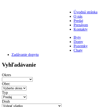
Úvodná stránka
O nás
Predaj
Prenájom
Kontakty
Byty
Domy
Pozemky
Chaty
Zadávanie dopytu
Vyhľadávanie
Okres
Obec
Typ
Druh